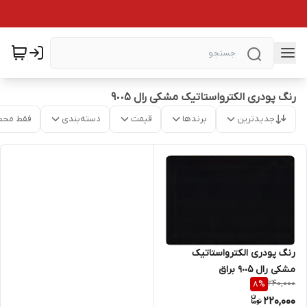
رنگ پودری الکترواستاتیک مشکی رال ٩٠٠۵
جدیدترین
برندها
قیمت
دسته‌بندی
فقط محص
رنگ پودری الکترواستاتیک
مشکی رال ٩٠٠۵ براق
240,000
8
%
220,000