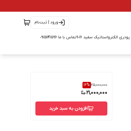
ورود | ثبت‌نام
ودری الکترواستاتیک سفید ٩٠١۶
تماس با ما ٠٩١۵١١۴١۵٩۶
16
%
25,000,000
21,000,000
افزودن به سبد خرید