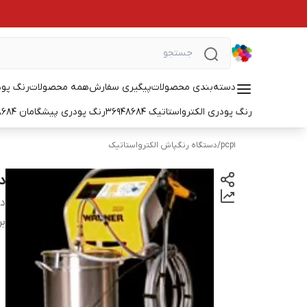
دسته‌بندی محصولات
پیگیری سفارش
همه محصولات
رنگ پودر
رنگ پودری الکترواستاتیک 36948684
رنگ پودری پیشگامان 36948684
pcp1
/
دستگاه رنگپاش الکترواستاتیک
د
دس
بر