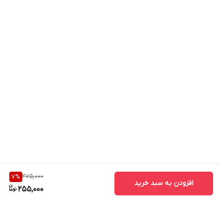
275,000
7
%
افزودن به سبد خرید
255,000