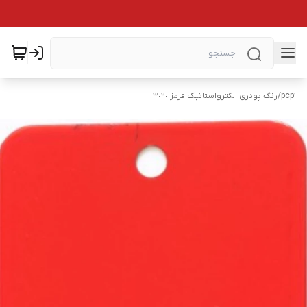
pcp1
/
رنگ پودری الکترواستاتیک قرمز ٣٠٢٠