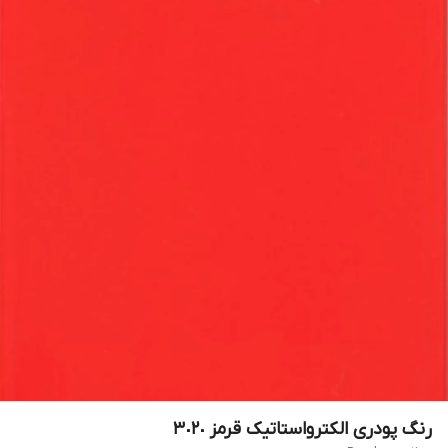
رنگ پودری الکترواستاتیک قرمز ٣٠٢٠