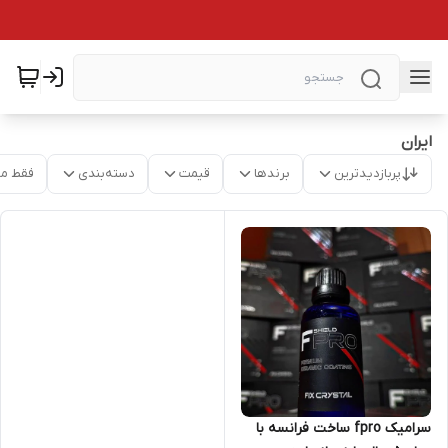
ایران
پربازدیدترین
برندها
قیمت
دسته‌بندی
فقط م
سرامیک fpro ساخت فرانسه با